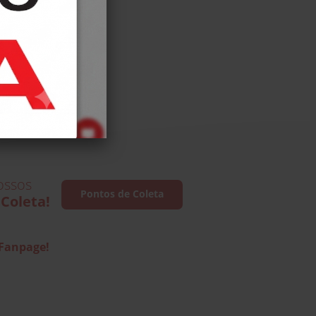
ossos
Pontos de Coleta
Coleta!
 Fanpage!