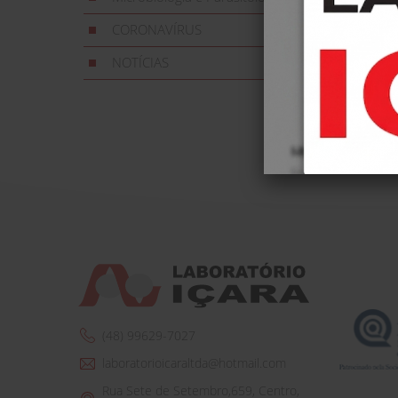
CORONAVÍRUS
NOTÍCIAS
(48) 99629-7027
laboratorioicaraltda@hotmail.com
Rua Sete de Setembro,659, Centro,