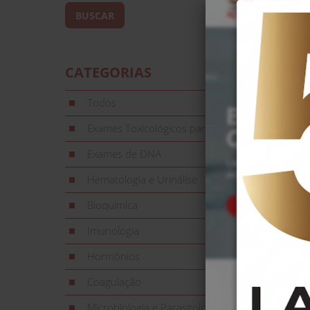
CATEGORIAS
Todos
Exames Toxicológicos para CNH
Exames de DNA
Hematologia e Urinálise
Bioquímica
Imunologia
Hormônios
Coagulação
Microbiologia e Parasitologia