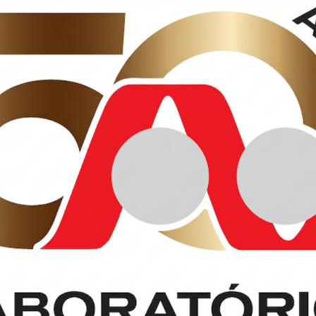
COMUNICADO IMPORTANTE! As variantes de
preocupação (VOCs) do SARS-CoV-2
LER MAIS