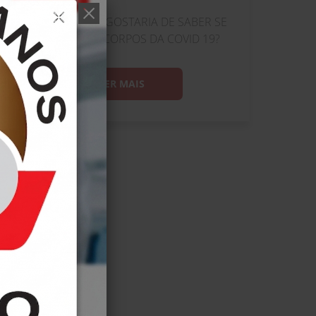
JA SE VACINOU E GOSTARIA DE SABER SE
ADQUIRIU ANTICORPOS DA COVID 19?
LER MAIS